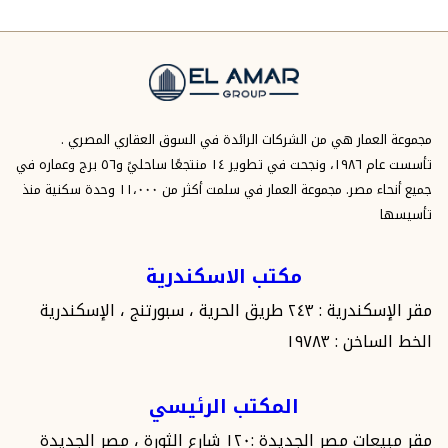
مجموعة العمار هي من الشركات الرائدة في السوق العقاري المصري .
تأسست عام ١٩٨٦، ونجحت في تطوير ١٤ منتجعًا ساحليً و٥٦ برج وعماره في
جميع أنحاء مصر. مجموعة العمار في سلمت أكثر من ١١،٠٠٠ وحدة سكنية منذ
تأسيسها
مكتب الاسكندرية
مقر الإسكندرية : ٢٤٣ طريق الحرية ، سبورتنج ، الإسكندرية
الخط الساخن : ١٩٧٨٣
المكتب الرئيسي
مقر مبيعات مصر الجديدة :١٢٠ شارع الثورة ، مصر الجديدة