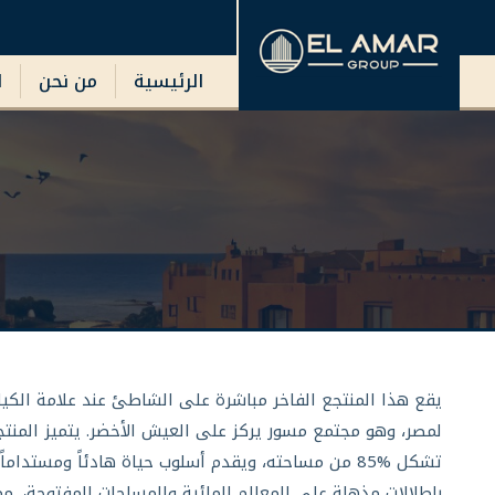
الرئيسية
من نحن
ا
لمصر، وهو مجتمع مسور يركز على العيش الأخضر. يتميز المنت
تشكل %85 من مساحته، ويقدم أسلوب حياة هادئاً ومستدا
بإطلالات مذهلة على المعالم المائية والمساحات المفتوحة، .مم