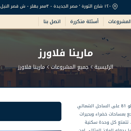
١٢٠ شارع الثورة ٬ مصر الجديدة - ٣ممر بهلر - ش قصر النيل. القاهرة، مصر
لمشروعات
أسئلة متكررة
اتصل بنا
مارينا فلاورز
الرئيسية
جميع المشروعات
مارينا فلاورز
يقع هذا المنتجع الفاخر مباشرة على الشاطئ عند علامة الكيلو 81 على الساحل الشمالي
جع بمساحات خضراء وبحيرات
ماً. تتمتع كل وحدة سكنية
ا يجعله الملاذ المثالي لمن