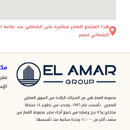
الشمالي لمصر
مكت
الإسك
مجموعة العمار هي من الشركات الرائدة في السوق العقاري
المصري . تأسست عام ١٩٨٦، ونجحت في تطوير ١٤ منتجعًا
ساحليً و٥٦ برج وعماره في جميع أنحاء مصر. مجموعة العمار في
سلمت أكثر من ١١،٠٠٠ وحدة سكنية منذ تأسيسها